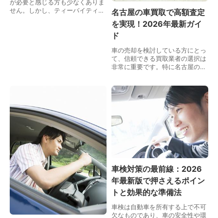
が必要と感じる方も少なくありま
せん。しかし、ティーバイティー
名古屋の車買取で高額査定
ガレージは、古い車や走行距離の
を実現！2026年最新ガイ
多い車、車検切れや動かない車な
ド
ど、さまざまな状態の車でも高価
買取を実現しています…
車の売却を検討している方にとっ
て、信頼できる買取業者の選択は
非常に重要です。特に名古屋の地
域においては、多くの車買取サー
ビスが存在していますが、その中
から最も適した業者を見つけるこ
とは容易ではありませ…
車検対策の最前線：2026
年最新版で押さえるポイン
トと効果的な準備法
車検は自動車を所有する上で不可
欠なものであり、車の安全性や環