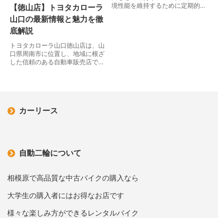
境性能を維持するために定期的に
【徳山店】トヨタカローラ
行う必要があります。特に、車検
山口の最新情報と魅力を徹
が近づくと多くのドライバーが適
底解説
切な準備や手続きについて情報を
集めます。正確な知識…
トヨタカローラ山口徳山店は、山
口県周南市に位置し、地域に根ざ
した信頼のある自動車販売店で
す。新車展示や試乗、車検・整備
などのアフターサービスを充実さ
せ、お客様一人ひとりのニーズに
応えることを重視してい…
カーリース
自動二輪について
相模原で高品質な中古バイクの購入なら
大学生の購入者にはお得なお店です
様々な楽しみ方ができるレンタルバイク