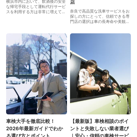
店
横浜市内において、飲酒後の安全
な帰宅手段として運転代行サービ
奈良で高品質な洗車サービスをお
スを利用する方は非常に増えてい
探しの方にとって、信頼できる専
ます。特に、信頼性と迅速さが求
門店の選択は車の長寿命や美観を
められる中、地域に根ざした運転
保つ上で欠かせません。洗車は単
代行サービスの需要は今後ますま
なる外観の美しさを保つためだけ
す高まるでしょう。横…
ではなく、車のメンテナンスの基
本であり、適切なケア…
車検大手を徹底比較！
【最新版】車検相談のポイ
2026年最新ガイドでわか
ントと失敗しない業者選び
る選び方とポイント
｜安心・信頼の車検サービ