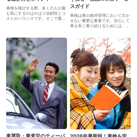
スガイド
車検を検討する際、多くの人が最
も気にするのはやはり信頼性とコ
車検は車の維持管理において欠か
ストのバランスです。そこで重要
せない重要な要素です。安心して
になるのが、全国的に知名度が高
車を長く乗り続けるためには、適
く、多くの実績を持つ車検大手の
切な車検の知識と信頼できるサー
企業を選ぶことです。車検大手と
ビスを選ぶことが不可欠です。車
呼ばれる業者は、規模…
検相談を行う際には、何を重視す
べきか、どのように効…
車買取・車査定のティーバ
2026年最新版！車検を安